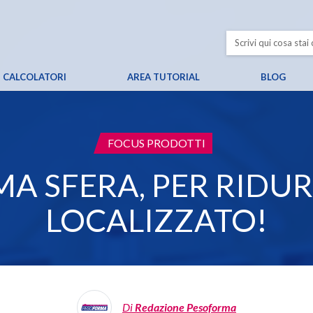
CALCOLATORI
AREA TUTORIAL
BLOG
CATEGORIA:
FOCUS PRODOTTI
A SFERA, PER RIDURR
LOCALIZZATO!
Di
Redazione Pesoforma