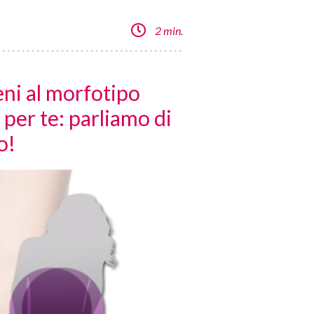
2 min.
eni al morfotipo
 per te: parliamo di
o!