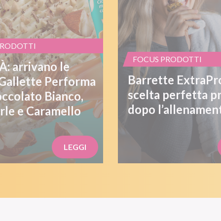
PRODOTTI
FOCUS PRODOTTI
: arrivano le
Barrette ExtraPro
Gallette Performa
scelta perfetta p
occolato Bianco,
dopo l’allenamen
le e Caramello
LEGGI