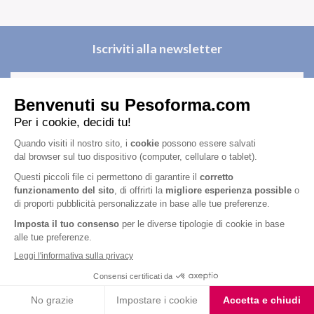
Iscriviti alla newsletter
Letta l'
informativa privacy
, acconsento all'iscrizione alla newsletter
periodica di Nutrition et Santé
Nutrition & Sante' Italia Spa
via Gioacchino Rossini 1/A
20045 Lainate (MI)
Servizio consumatori: