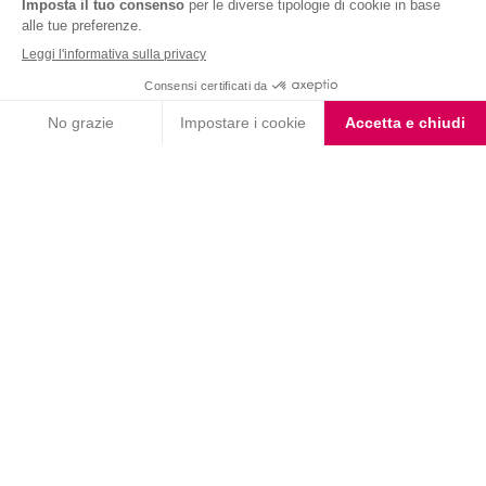
Barrette al Cioccolato
Barrette Caramello Salato
Fondente e Mandorla
Iscriviti alla newsletter
Letta l'
informativa privacy
, acconsento all'iscrizione alla newsletter
periodica di Nutrition et Santé