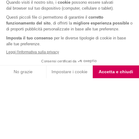
Fondente e Mandorla
Barrette ai Cereali e
Barrette cereali gusto
Cioccolato
cookies e vaniglia