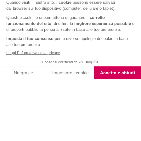
Fondente e Mandorla
Barrette ai Cereali e
Choco Smoothie
Cioccolato