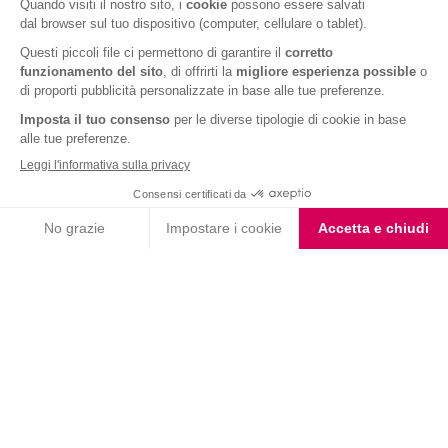
Fondente e Mandorla
Barrette ai Cereali e
Choco Smoothie
Cioccolato