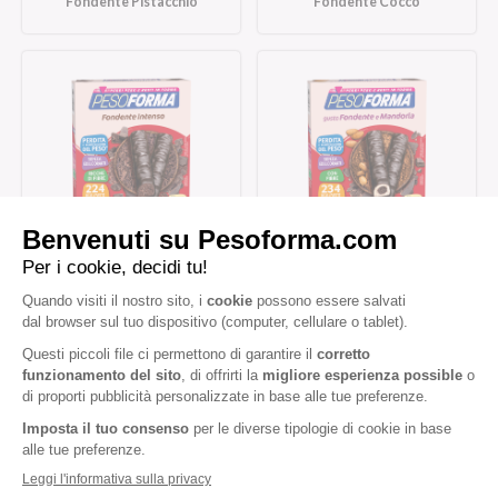
Fondente Pistacchio
Fondente Cocco
Barrette al Cioccolato
Barrette al Cioccolato
Fondente Intenso
Fondente e Mandorla
Iscriviti alla newsletter