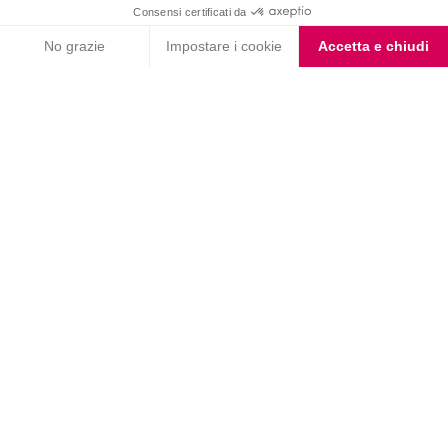
Letta l'
informativa privacy
, acconsento all'iscrizione alla newsletter
periodica di Nutrition et Santé
Nutrition & Sante' Italia Spa
via Gioacchino Rossini 1/A
20045 Lainate (MI)
Servizio consumatori:
800-018124
Contatti