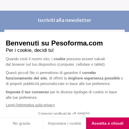
Iscriviti alla newsletter
Letta l'
informativa privacy
, acconsento all'iscrizione alla newsletter
periodica di Nutrition et Santé
Nutrition & Sante' Italia Spa
via Gioacchino Rossini 1/A
20045 Lainate (MI)
Servizio consumatori: