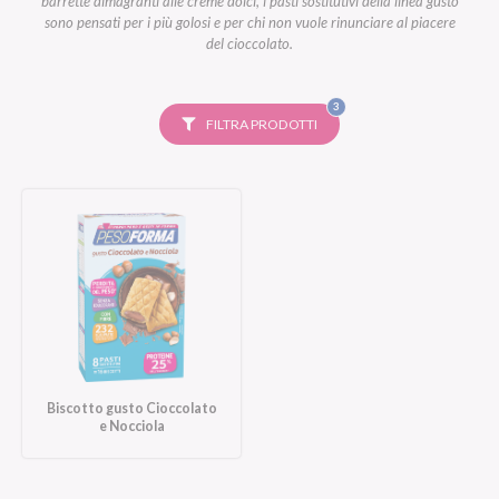
barrette dimagranti alle creme dolci, i pasti sostitutivi della linea gusto
sono pensati per i più golosi e per chi non vuole rinunciare al piacere
del cioccolato.
FILTRI
3
SELEZIONATI
FILTRA PRODOTTI
Biscotto gusto Cioccolato
e Nocciola