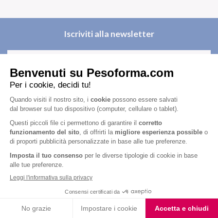
Iscriviti alla newsletter
Letta l'
informativa privacy
, acconsento all'iscrizione alla newsletter
periodica di Nutrition et Santé
Nutrition & Sante' Italia Spa
via Gioacchino Rossini 1/A
20045 Lainate (MI)
Servizio consumatori: