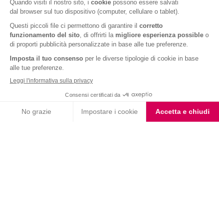
Fondente e Mandorla
Barrette ai Cereali e
Choco Smoothie
Cioccolato