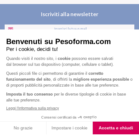
Iscriviti alla newsletter
Letta l'
informativa privacy
, acconsento all'iscrizione alla newsletter
periodica di Nutrition et Santé
Nutrition & Sante' Italia Spa
via Gioacchino Rossini 1/A
20045 Lainate (MI)
Servizio consumatori:
800-018124