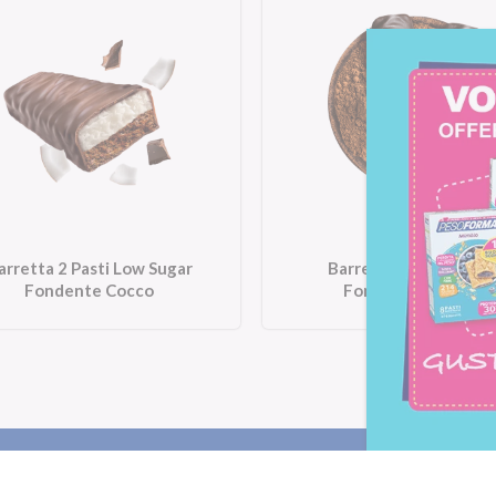
arretta 2 Pasti Low Sugar
Barrette al Cioccolat
Fondente Cocco
Fondente Intenso
Letta l'
informativa privacy
, ac