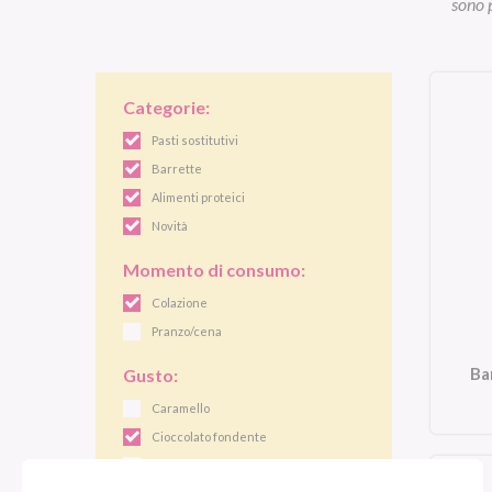
sono p
Categorie:
Pasti sostitutivi
Barrette
Alimenti proteici
Novità
Momento di consumo:
Colazione
Pranzo/cena
Ba
Gusto:
Caramello
Cioccolato fondente
Cocco