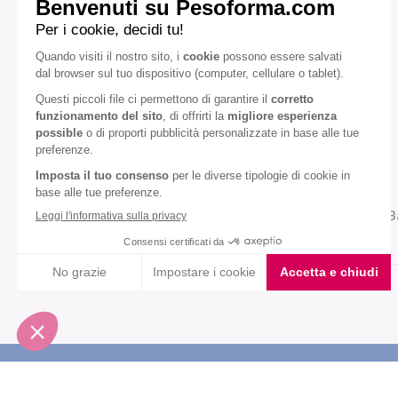
Mandorla
Pistacchio
Diete speciali:
Senza olio di palma
VEDI TUTTI
B
Iscriviti alla newsletter