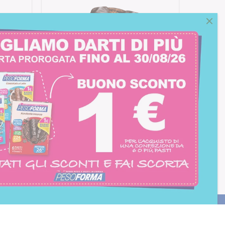
o
Barrette al Cioccolato
Fondente e Mandorla
consento all'iscrizione