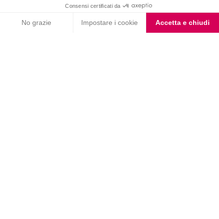
Letta l'
informativa privacy
, acconsento all'iscrizione alla newsletter
periodica di Nutrition et Santé
Nutrition & Sante' Italia Spa
via Gioacchino Rossini 1/A
20045 Lainate (MI)
Servizio consumatori:
800-018124
Contatti