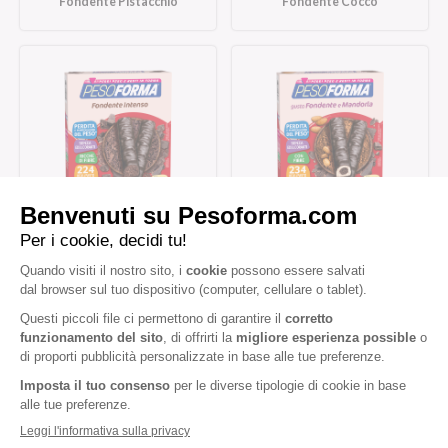
Fondente Pistacchio
Fondente Cocco
Barrette al Cioccolato
Barrette al Cioccolato
Fondente Intenso
Fondente e Mandorla
Iscriviti alla newsletter