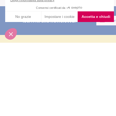
Iscriviti alla newsletter
PRODOT
Pasti sostit
Pasti salati
Nutrition & Sante' Italia Spa
Alimenti pr
via Gioacchino Rossini 1/A
20045 Lainate (MI)
Snack
Integratori
Servizio consumatori:
Offerte
800-018124
Contatti
PIANI D
Dieta ma
Diete & At