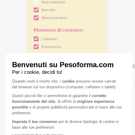
Pasti sostitutivi
Barrette
Alimenti proteici
Momento di consumo:
Colazione
Pranzo/cena
Gusto:
B
Cioccolato fondente
Pistacchio
VEDI TUTTI