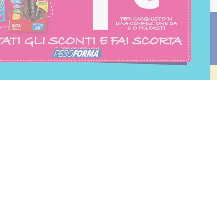
consento all'iscrizione
trition et Santé
BLOG
Diete e benessere
Focus prodotti
Ricette light
Fitness
Eventi e concorsi Pesoforma
CALCOLO BMI
L'ESPERTO RISPONDE
FAQ