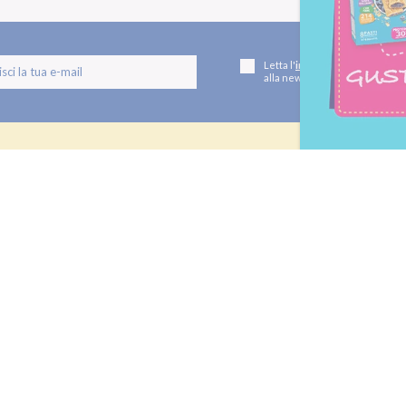
Letta l'
informativa privacy
, ac
alla newsletter periodica di Nu
TI
LE LINEE
utivi
Linea Gusto
Linea Nature
oteici
Linea Performa
Linea Extra Protein
 e dolcificanti
IETA
SHOP
mme
Ordinare Pesoforma online
tività Sportiva
Pagamenti