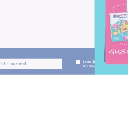
Letta l'
informativa privacy
, ac
alla newsletter periodica di Nu
TI
LE LINEE
utivi
Linea Gusto
Linea Nature
oteici
Linea Performa
Linea Extra Protein
 e dolcificanti