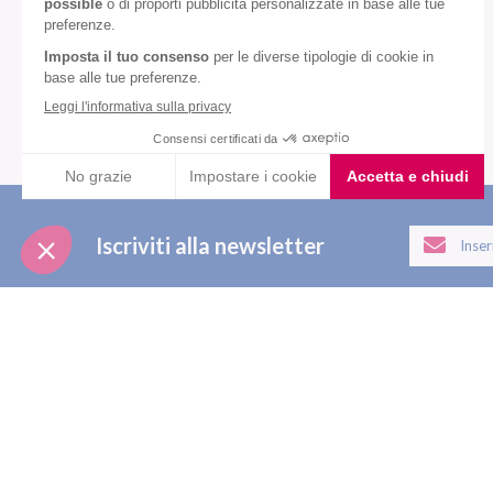
VEDI TUTTI
Iscriviti alla newsletter
PRODOT
Pasti sostit
Pasti salati
Nutrition & Sante' Italia Spa
Alimenti pr
via Gioacchino Rossini 1/A
20045 Lainate (MI)
Snack
Integratori