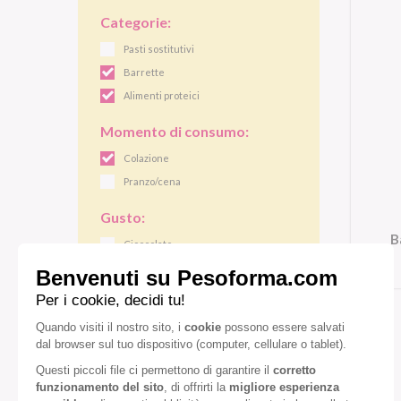
Categorie:
Pasti sostitutivi
Barrette
Alimenti proteici
Momento di consumo:
Colazione
Pranzo/cena
Gusto:
B
Cioccolato
Cioccolato fondente
Cocco
Diete speciali:
Senza olio di palma