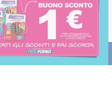
consento all'iscrizione
trition et Santé
BLOG
Diete e benessere
Focus prodotti
Ricette light
Fitness
Eventi e concorsi Pesoforma