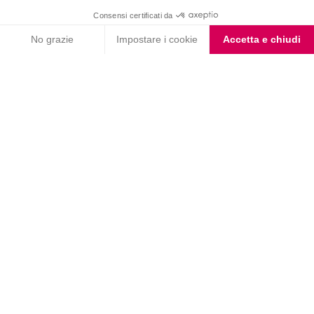
Barrette al Cioccolato
Barrette Caramello Salato
Fondente e Mandorla