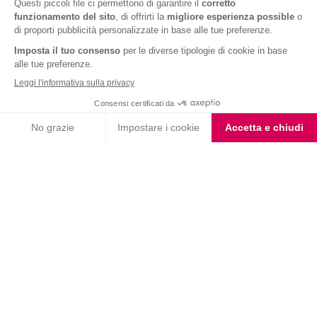
Barrette al Cioccolato
Barrette Tre Cioccolati
Fondente e Mandorla
Barrette ai Cereali e