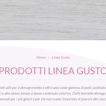
Home
Linea Gusto
PRODOTTI LINEA GUST
tti utili per il dimagrimento e offre una vasta gamma di pasti sostitutivi:
…) e allo stesso tempo a basso contenuto calorico. Dalle barrette dimagrant
ensati per i più golosi e per chi non vuole rinunciare al piacere del cioc