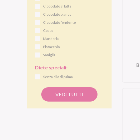
Cioccolato al latte
Cioccolato bianco
Cioccolato fondente
Cocco
Mandorla
Pistacchio
Vaniglia
B
Diete speciali:
Senza olio di palma
VEDI TUTTI