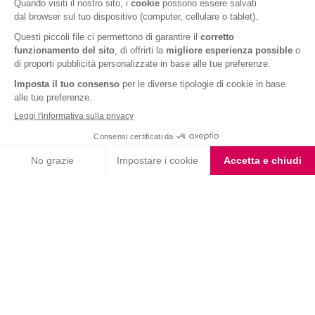
Fondente e Mandorla
Barrette ai Cereali e
Barrette cereali gusto
Cioccolato
cookies e vaniglia