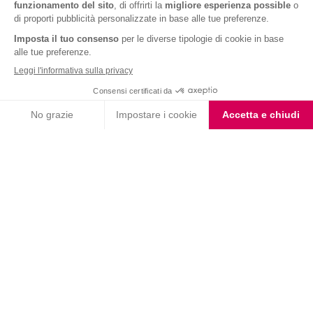
Choco Shake
Biscotto gusto Cioccolato
e Nocciola
Coppe al Cioccolato