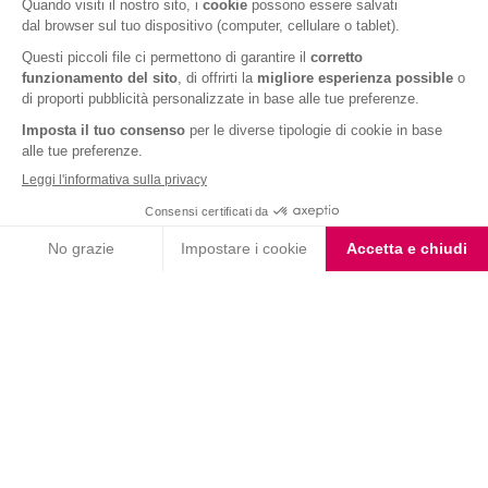
Fondente e Mandorla
Barrette ai Cereali e
Choco Smoothie
Cioccolato