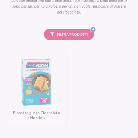
barrette dimagranti alle creme dolci, i pasti sostitutivi della linea gusto
sono pensati per i più golosi e per chi non vuole rinunciare al piacere
del cioccolato.
FILTRI
4
SELEZIONATI
FILTRA PRODOTTI
Biscotto gusto Cioccolato
e Nocciola