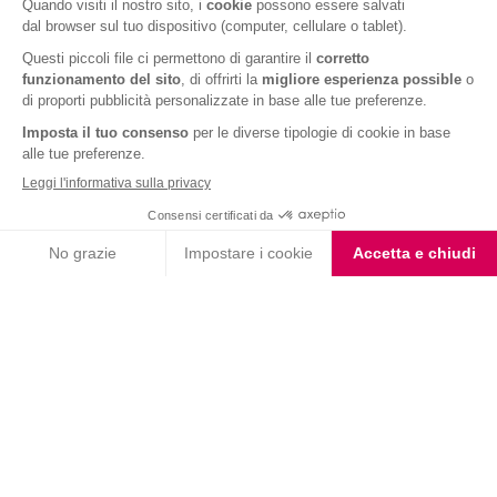
Fondente e Mandorla
Barrette ai Cereali e
Choco Smoothie
Cioccolato