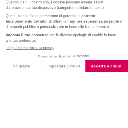
Fondente e Mandorla
Barrette ai Cereali e
Choco Smoothie
Cioccolato