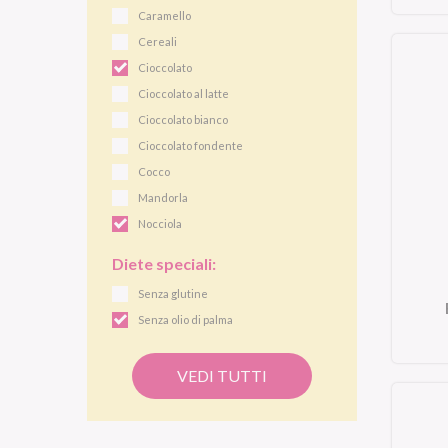
Caramello
Cereali
Cioccolato
Cioccolato al latte
Cioccolato bianco
Cioccolato fondente
Cocco
Mandorla
Nocciola
Diete speciali:
Senza glutine
Senza olio di palma
VEDI TUTTI