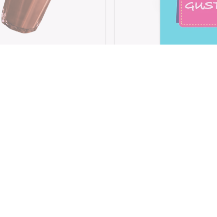
Choco Smoothie
Choco Shake