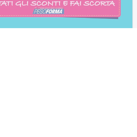
Biscotto gusto Cioccolato e
Nocciola