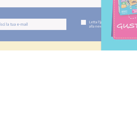
Letta l'
informativa privacy
, ac
alla newsletter periodica di Nu
TI
LE LINEE
utivi
Linea Gusto
Linea Nature
oteici
Linea Performa
Linea Extra Protein
 e dolcificanti
IETA
SHOP
mme
Ordinare Pesoforma online
tività Sportiva
Pagamenti