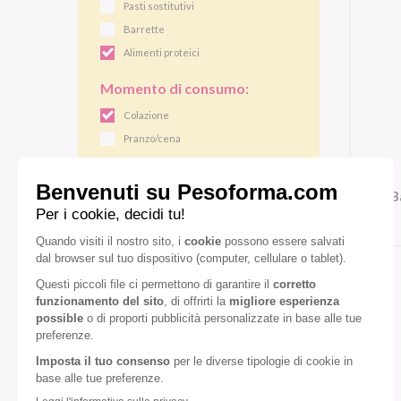
Pasti sostitutivi
Barrette
Alimenti proteici
Momento di consumo:
Colazione
Pranzo/cena
Gusto:
B
Cioccolato fondente
Pistacchio
VEDI TUTTI