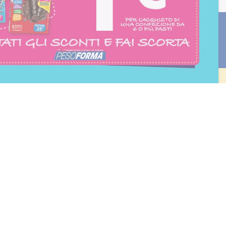
consento all'iscrizione
trition et Santé
BLOG
Diete e benessere
Focus prodotti
Ricette light
Fitness
Eventi e concorsi Pesoforma
CALCOLO BMI
L'ESPERTO RISPONDE
FAQ