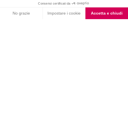
Letta l'
informativa privacy
, acconsento all'iscrizione alla newsletter
periodica di Nutrition et Santé
Nutrition & Sante' Italia Spa
via Gioacchino Rossini 1/A
20045 Lainate (MI)
Servizio consumatori:
800-018124
Contatti