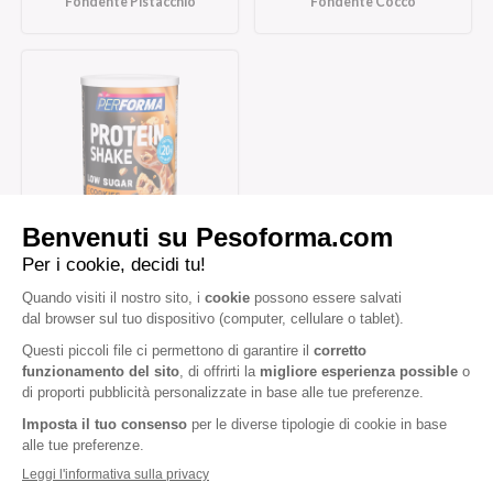
Fondente Pistacchio
Fondente Cocco
Protein Shake Cookies e
Caramello
Iscriviti alla newsletter