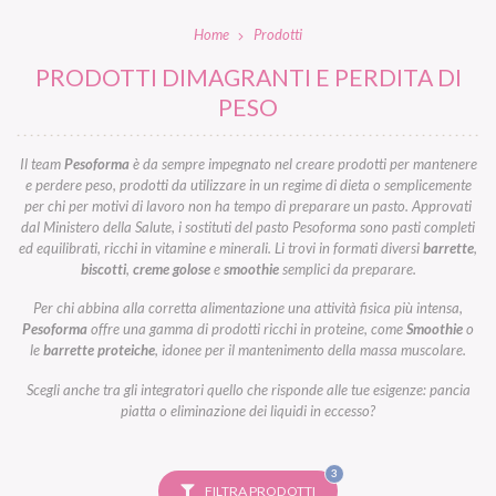
Home
Prodotti
PRODOTTI DIMAGRANTI E PERDITA DI
PESO
Il team
Pesoforma
è da sempre impegnato nel creare prodotti per mantenere
e perdere peso, prodotti da utilizzare in un regime di dieta o semplicemente
per chi per motivi di lavoro non ha tempo di preparare un pasto. Approvati
dal Ministero della Salute, i sostituti del pasto Pesoforma sono pasti completi
ed equilibrati, ricchi in vitamine e minerali. Li trovi in formati diversi
barrette
,
biscotti
,
creme golose
e
smoothie
semplici da preparare.
Per chi abbina alla corretta alimentazione una attività fisica più intensa,
Pesoforma
offre una gamma di prodotti ricchi in proteine, come
Smoothie
o
le
barrette proteiche
, idonee per il mantenimento della massa muscolare.
Scegli anche tra gli integratori quello che risponde alle tue esigenze: pancia
piatta o eliminazione dei liquidi in eccesso?
FILTRI
3
SELEZIONATI
FILTRA PRODOTTI