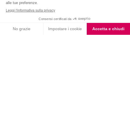
Nutrition & Sante' Italia Spa
via Gioacchino Rossini 1/A
20045 Lainate (MI)
Servizio consumatori:
800-018124
Contatti
ORDINI TELEFONICI
800-018124
PRODOTTI
LE LINEE