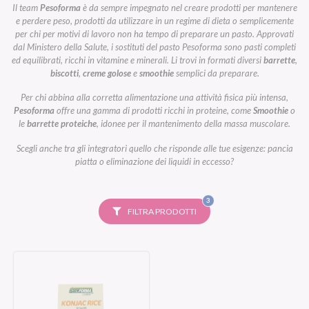
Il team
Pesoforma
è da sempre impegnato nel creare prodotti per mantenere
e perdere peso, prodotti da utilizzare in un regime di dieta o semplicemente
per chi per motivi di lavoro non ha tempo di preparare un pasto. Approvati
dal Ministero della Salute, i sostituti del pasto Pesoforma sono pasti completi
ed equilibrati, ricchi in vitamine e minerali. Li trovi in formati diversi
barrette
,
biscotti
,
creme golose
e
smoothie
semplici da preparare.
Per chi abbina alla corretta alimentazione una attività fisica più intensa,
Pesoforma
offre una gamma di prodotti ricchi in proteine, come
Smoothie
o
le
barrette proteiche
, idonee per il mantenimento della massa muscolare.
Scegli anche tra gli integratori quello che risponde alle tue esigenze: pancia
piatta o eliminazione dei liquidi in eccesso?
FILTRI
3
SELEZIONATI
FILTRA PRODOTTI