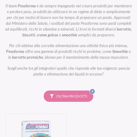
Il team
Pesoforma
è da sempre impegnato nel creare prodotti per mantenere
e perdere peso, prodotti da utilizzare in un regime di dieta o semplicemente
per chi per motivi di lavoro non ha tempo di preparare un pasto. Approvati
dal Ministero della Salute, i sostituti del pasto Pesoforma sono pasti completi
ed equilibrati, ricchi in vitamine e minerali. Li trovi in formati diversi
barrette
,
biscotti
,
creme golose
e
smoothie
semplici da preparare.
Per chi abbina alla corretta alimentazione una attività fisica più intensa,
Pesoforma
offre una gamma di prodotti ricchi in proteine, come
Smoothie
o
le
barrette proteiche
, idonee per il mantenimento della massa muscolare.
Scegli anche tra gli integratori quello che risponde alle tue esigenze: pancia
piatta o eliminazione dei liquidi in eccesso?
FILTRI
4
SELEZIONATI
FILTRA PRODOTTI