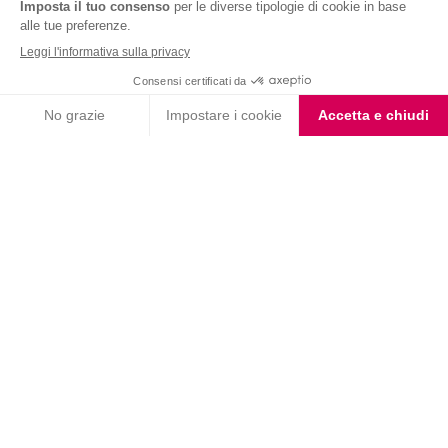
Nutrition & Sante' Italia Spa
via Gioacchino Rossini 1/A
20045 Lainate (MI)
Servizio consumatori:
800-018124
Contatti
ORDINI TELEFONICI
800-018124
PRODOTTI