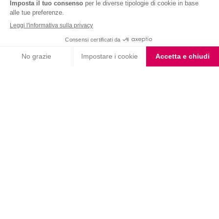
Nutrition & Sante' Italia Spa
via Gioacchino Rossini 1/A
20045 Lainate (MI)
Servizio consumatori:
800-018124
Contatti
ORDINI TELEFONICI
800-018124
PRODOTTI