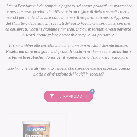
Il team
Pesoforma
è da sempre impegnato nel creare prodotti per mantenere
e perdere peso, prodotti da utilizzare in un regime di dieta o semplicemente
per chi per motivi di lavoro non ha tempo di preparare un pasto. Approvati
dal Ministero della Salute, i sostituti del pasto Pesoforma sono pasti completi
ed equilibrati, ricchi in vitamine e minerali. Li trovi in formati diversi
barrette
,
biscotti
,
creme golose
e
smoothie
semplici da preparare.
Per chi abbina alla corretta alimentazione una attività fisica più intensa,
Pesoforma
offre una gamma di prodotti ricchi in proteine, come
Smoothie
o
le
barrette proteiche
, idonee per il mantenimento della massa muscolare.
Scegli anche tra gli integratori quello che risponde alle tue esigenze: pancia
piatta o eliminazione dei liquidi in eccesso?
FILTRI
4
SELEZIONATI
FILTRA PRODOTTI