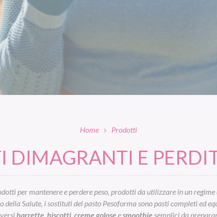
Home
Prodotti
 DIMAGRANTI E PERDIT
otti per mantenere e perdere peso, prodotti da utilizzare in un regime 
ella Salute, i sostituti del pasto Pesoforma sono pasti completi ed equil
iversi
barrette
,
biscotti
,
creme golose
e
smoothie
semplici da preparar