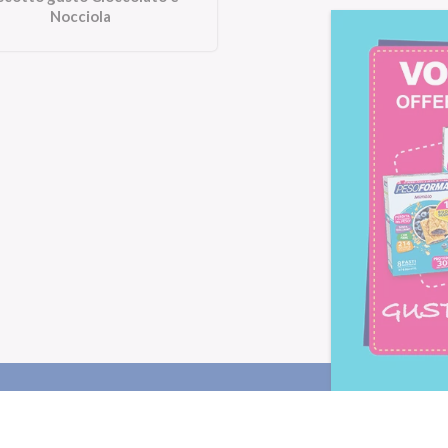
Nocciola
Letta l'
informativa privacy
, ac
alla newsletter periodica di Nu