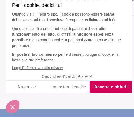
Gusto:
Cioccolato
Nocciola
Diete speciali:
Senza olio di palma
VEDI TUTTI
Iscriviti alla newsletter