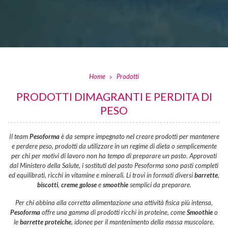
Home
Prodotti
PRODOTTI DIMAGRANTI E PERDITA DI
PESO
Il team
Pesoforma
è da sempre impegnato nel creare prodotti per mantenere
e perdere peso, prodotti da utilizzare in un regime di dieta o semplicemente
per chi per motivi di lavoro non ha tempo di preparare un pasto. Approvati
dal Ministero della Salute, i sostituti del pasto Pesoforma sono pasti completi
ed equilibrati, ricchi in vitamine e minerali. Li trovi in formati diversi
barrette
,
biscotti
,
creme golose
e
smoothie
semplici da preparare.
Per chi abbina alla corretta alimentazione una attività fisica più intensa,
Pesoforma
offre una gamma di prodotti ricchi in proteine, come
Smoothie
o
le
barrette proteiche
, idonee per il mantenimento della massa muscolare.