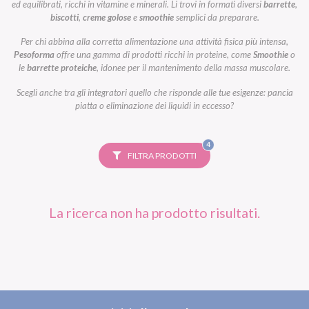
ed equilibrati, ricchi in vitamine e minerali. Li trovi in formati diversi
barrette
,
biscotti
,
creme golose
e
smoothie
semplici da preparare.
Per chi abbina alla corretta alimentazione una attività fisica più intensa,
Pesoforma
offre una gamma di prodotti ricchi in proteine, come
Smoothie
o
le
barrette proteiche
, idonee per il mantenimento della massa muscolare.
Scegli anche tra gli integratori quello che risponde alle tue esigenze: pancia
piatta o eliminazione dei liquidi in eccesso?
FILTRI
4
SELEZIONATI
FILTRA PRODOTTI
La ricerca non ha prodotto risultati.