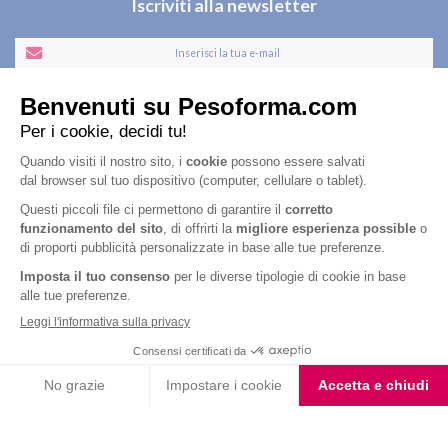
Iscriviti alla newsletter
Letta l'
informativa privacy
, acconsento all'iscrizione alla newsletter
periodica di Nutrition et Santé
Nutrition & Sante' Italia Spa
via Gioacchino Rossini 1/A
20045 Lainate (MI)
Servizio consumatori:
800-018124
Contatti