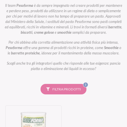
Il team
Pesoforma
è da sempre impegnato nel creare prodotti per mantenere
e perdere peso, prodotti da utilizzare in un regime di dieta o semplicemente
per chi per motivi di lavoro non ha tempo di preparare un pasto. Approvati
dal Ministero della Salute, i sostituti del pasto Pesoforma sono pasti completi
ed equilibrati, ricchi in vitamine e minerali. Li trovi in formati diversi
barrette
,
biscotti
,
creme golose
e
smoothie
semplici da preparare.
Per chi abbina alla corretta alimentazione una attività fisica più intensa,
Pesoforma
offre una gamma di prodotti ricchi in proteine, come
Smoothie
o
le
barrette proteiche
, idonee per il mantenimento della massa muscolare.
Scegli anche tra gli integratori quello che risponde alle tue esigenze: pancia
piatta o eliminazione dei liquidi in eccesso?
FILTRI
3
SELEZIONATI
FILTRA PRODOTTI