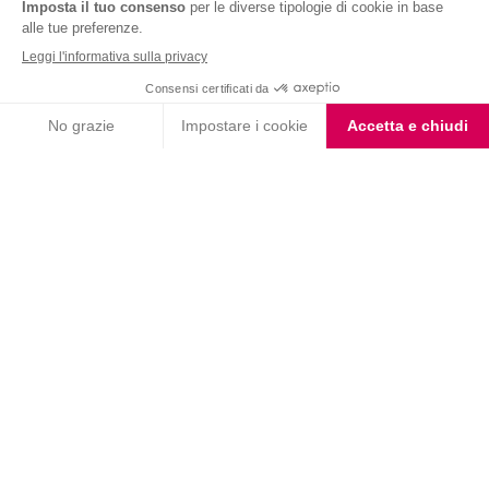
Nutrition & Sante' Italia Spa
via Gioacchino Rossini 1/A
20045 Lainate (MI)
Servizio consumatori:
800-018124
Contatti
ORDINI TELEFONICI
800-018124
PRODOTTI