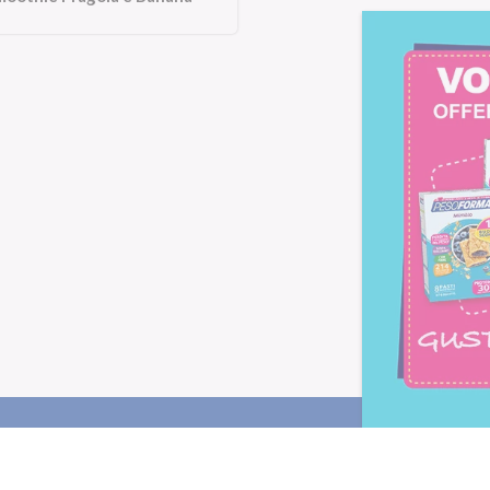
Letta l'
informativa privacy
, ac
alla newsletter periodica di Nu