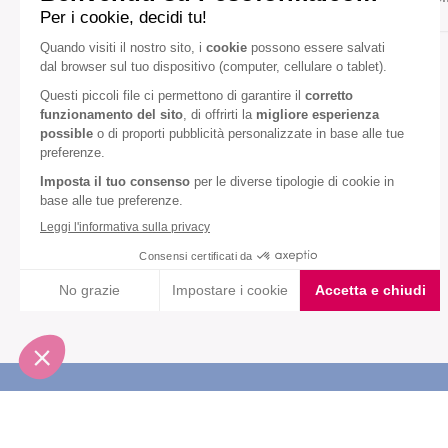
Gusto:
Banana
Fragola
Diete speciali:
Senza olio di palma
VEDI TUTTI
Iscriviti alla newsletter