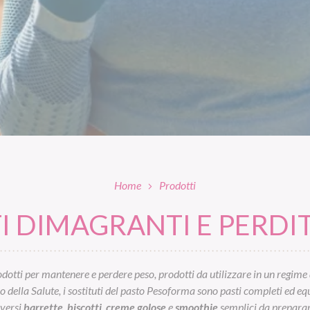
Home
Prodotti
 DIMAGRANTI E PERDIT
otti per mantenere e perdere peso, prodotti da utilizzare in un regime 
ella Salute, i sostituti del pasto Pesoforma sono pasti completi ed equil
iversi
barrette
,
biscotti
,
creme golose
e
smoothie
semplici da preparar