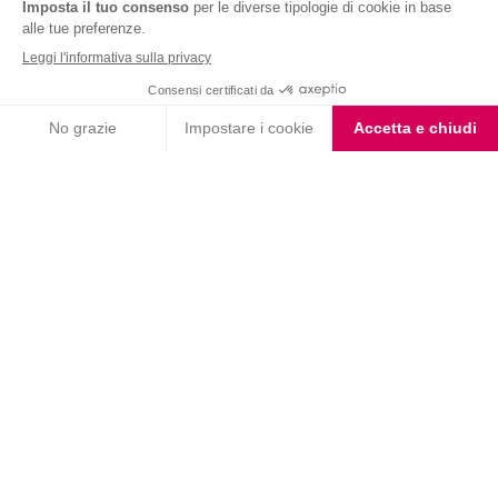
Nutrition & Sante' Italia Spa
via Gioacchino Rossini 1/A
20045 Lainate (MI)
Servizio consumatori:
800-018124
Contatti
ORDINI TELEFONICI
800-018124
PRODOTTI