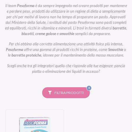
Il team
Pesoforma
è da sempre impegnato nel creare prodotti per mantenere
e perdere peso, prodotti da utilizzare in un regime di dieta o semplicemente
per chi per motivi di lavoro non ha tempo di preparare un pasto. Approvati
dal Ministero della Salute, i sostituti del pasto Pesoforma sono pasti completi
ed equilibrati, ricchi in vitamine e minerali. Li trovi in formati diversi
barrette
,
biscotti
,
creme golose
e
smoothie
semplici da preparare.
Per chi abbina alla corretta alimentazione una attività fisica più intensa,
Pesoforma
offre una gamma di prodotti ricchi in proteine, come
Smoothie
o
le
barrette proteiche
, idonee per il mantenimento della massa muscolare.
Scegli anche tra gli integratori quello che risponde alle tue esigenze: pancia
piatta o eliminazione dei liquidi in eccesso?
FILTRI
4
SELEZIONATI
FILTRA PRODOTTI