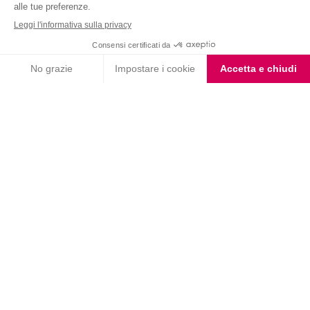
Nutrition & Sante' Italia Spa
via Gioacchino Rossini 1/A
20045 Lainate (MI)
Servizio consumatori:
800-018124
Contatti
ORDINI TELEFONICI
800-018124
PRODOTTI
LE LINEE