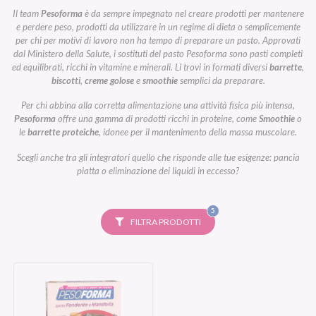
Il team
Pesoforma
è da sempre impegnato nel creare prodotti per mantenere
e perdere peso, prodotti da utilizzare in un regime di dieta o semplicemente
per chi per motivi di lavoro non ha tempo di preparare un pasto. Approvati
dal Ministero della Salute, i sostituti del pasto Pesoforma sono pasti completi
ed equilibrati, ricchi in vitamine e minerali. Li trovi in formati diversi
barrette
,
biscotti
,
creme golose
e
smoothie
semplici da preparare.
Per chi abbina alla corretta alimentazione una attività fisica più intensa,
Pesoforma
offre una gamma di prodotti ricchi in proteine, come
Smoothie
o
le
barrette proteiche
, idonee per il mantenimento della massa muscolare.
Scegli anche tra gli integratori quello che risponde alle tue esigenze: pancia
piatta o eliminazione dei liquidi in eccesso?
FILTRI
5
SELEZIONATI
FILTRA PRODOTTI