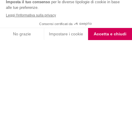
Nutrition & Sante' Italia Spa
via Gioacchino Rossini 1/A
20045 Lainate (MI)
Servizio consumatori:
800-018124
Contatti
ORDINI TELEFONICI
800-018124
PRODOTTI