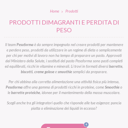
Home
Prodotti
PRODOTTI DIMAGRANTI E PERDITA DI
PESO
Il team
Pesoforma
è da sempre impegnato nel creare prodotti per mantenere
e perdere peso, prodotti da utilizzare in un regime di dieta o semplicemente
per chi per motivi di lavoro non ha tempo di preparare un pasto. Approvati
dal Ministero della Salute, i sostituti del pasto Pesoforma sono pasti completi
ed equilibrati, ricchi in vitamine e minerali. Li trovi in formati diversi
barrette
,
biscotti
,
creme golose
e
smoothie
semplici da preparare.
Per chi abbina alla corretta alimentazione una attività fisica più intensa,
Pesoforma
offre una gamma di prodotti ricchi in proteine, come
Smoothie
o
le
barrette proteiche
, idonee per il mantenimento della massa muscolare.
Scegli anche tra gli integratori quello che risponde alle tue esigenze: pancia
piatta o eliminazione dei liquidi in eccesso?
FILTRI
4