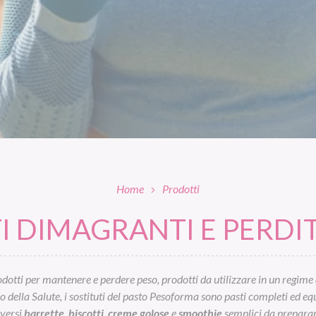
Home
Prodotti
 DIMAGRANTI E PERDIT
otti per mantenere e perdere peso, prodotti da utilizzare in un regime 
ella Salute, i sostituti del pasto Pesoforma sono pasti completi ed equil
iversi
barrette
,
biscotti
,
creme golose
e
smoothie
semplici da preparar