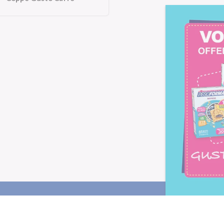
Letta l'
informativa privacy
, ac
alla newsletter periodica di Nu