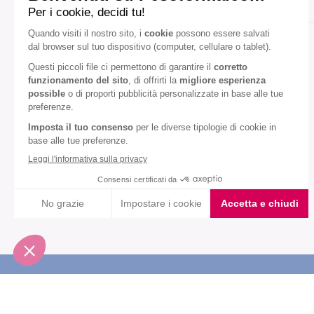
Gusto:
Caffè
Diete speciali:
Senza glutine
Senza olio di palma
VEDI TUTTI
Iscriviti alla newsletter