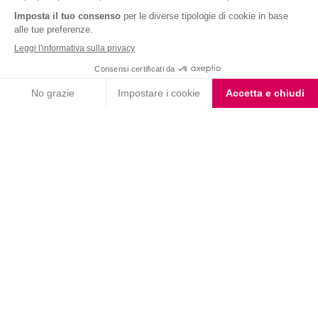
Nutrition & Sante' Italia Spa
via Gioacchino Rossini 1/A
20045 Lainate (MI)
Servizio consumatori:
800-018124
Contatti
ORDINI TELEFONICI
800-018124
PRODOTTI