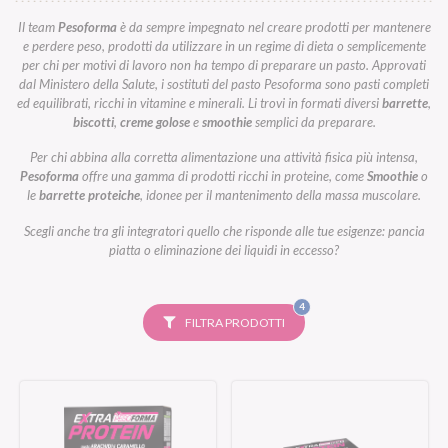
Il team
Pesoforma
è da sempre impegnato nel creare prodotti per mantenere
e perdere peso, prodotti da utilizzare in un regime di dieta o semplicemente
per chi per motivi di lavoro non ha tempo di preparare un pasto. Approvati
dal Ministero della Salute, i sostituti del pasto Pesoforma sono pasti completi
ed equilibrati, ricchi in vitamine e minerali. Li trovi in formati diversi
barrette
,
biscotti
,
creme golose
e
smoothie
semplici da preparare.
Per chi abbina alla corretta alimentazione una attività fisica più intensa,
Pesoforma
offre una gamma di prodotti ricchi in proteine, come
Smoothie
o
le
barrette proteiche
, idonee per il mantenimento della massa muscolare.
Scegli anche tra gli integratori quello che risponde alle tue esigenze: pancia
piatta o eliminazione dei liquidi in eccesso?
FILTRI
4
SELEZIONATI
FILTRA PRODOTTI