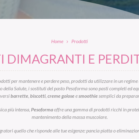
Home
Prodotti
 DIMAGRANTI E PERDIT
otti per mantenere e perdere peso, prodotti da utilizzare in un regime 
ella Salute, i sostituti del pasto Pesoforma sono pasti completi ed equil
iversi
barrette
,
biscotti
,
creme golose
e
smoothie
semplici da preparar
sica più intensa,
Pesoforma
offre una gamma di prodotti ricchi in prot
mantenimento della massa muscolare.
egratori quello che risponde alle tue esigenze: pancia piatta o eliminazion