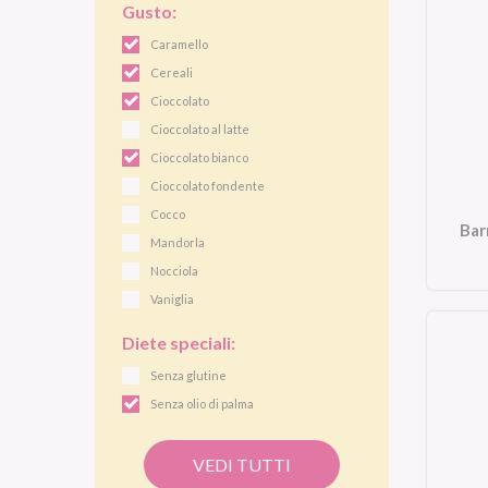
Gusto:
Caramello
Cereali
Cioccolato
Cioccolato al latte
Cioccolato bianco
Cioccolato fondente
Cocco
Bar
Mandorla
Nocciola
Vaniglia
Diete speciali:
Senza glutine
Senza olio di palma
VEDI TUTTI