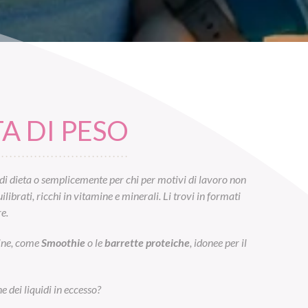
A DI PESO
di dieta o semplicemente per chi per motivi di lavoro non
ibrati, ricchi in vitamine e minerali. Li trovi in formati
e.
eine, come
Smoothie
o le
barrette proteiche
, idonee per il
e dei liquidi in eccesso?