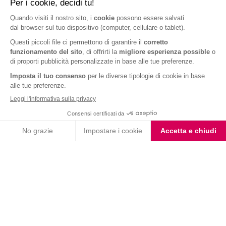
Barrette cereali gusto
Barrette Extra Protein
cookies e vaniglia
Arachidi Caramello