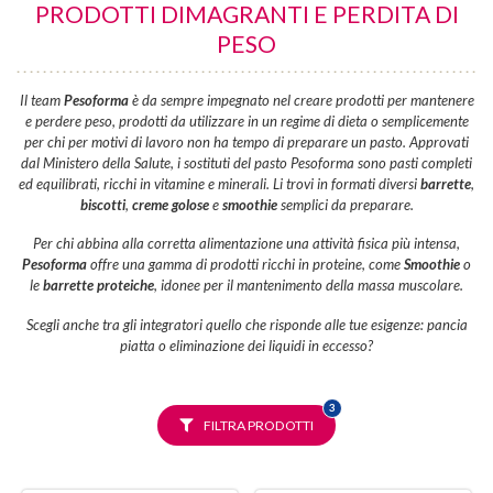
PRODOTTI DIMAGRANTI E PERDITA DI
PESO
Il team
Pesoforma
è da sempre impegnato nel creare prodotti per mantenere
e perdere peso, prodotti da utilizzare in un regime di dieta o semplicemente
per chi per motivi di lavoro non ha tempo di preparare un pasto. Approvati
dal Ministero della Salute, i sostituti del pasto Pesoforma sono pasti completi
ed equilibrati, ricchi in vitamine e minerali. Li trovi in formati diversi
barrette
,
biscotti
,
creme golose
e
smoothie
semplici da preparare.
Per chi abbina alla corretta alimentazione una attività fisica più intensa,
Pesoforma
offre una gamma di prodotti ricchi in proteine, come
Smoothie
o
le
barrette proteiche
, idonee per il mantenimento della massa muscolare.
Scegli anche tra gli integratori quello che risponde alle tue esigenze: pancia
piatta o eliminazione dei liquidi in eccesso?
FILTRI
3
SELEZIONATI
FILTRA PRODOTTI