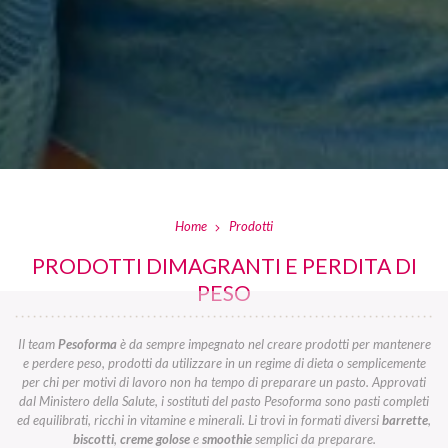
Home
Prodotti
PRODOTTI DIMAGRANTI E PERDITA DI
PESO
Il team
Pesoforma
è da sempre impegnato nel creare prodotti per mantenere
e perdere peso, prodotti da utilizzare in un regime di dieta o semplicemente
per chi per motivi di lavoro non ha tempo di preparare un pasto. Approvati
dal Ministero della Salute, i sostituti del pasto Pesoforma sono pasti completi
ed equilibrati, ricchi in vitamine e minerali. Li trovi in formati diversi
barrette
,
biscotti
,
creme golose
e
smoothie
semplici da preparare.