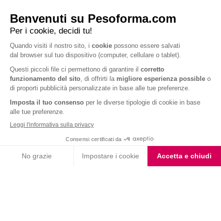
Barrette ai Cereali e
Choco Smoothie
Cioccolato
Choco Shake
Biscotto gusto Cioccolato
e Nocciola