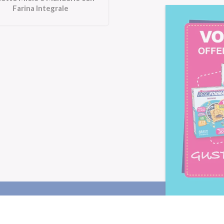
Farina Integrale
Letta l'
informativa privacy
, ac
alla newsletter periodica di Nu