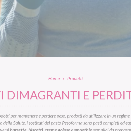
Home
Prodotti
 DIMAGRANTI E PERDIT
otti per mantenere e perdere peso, prodotti da utilizzare in un regime 
ella Salute, i sostituti del pasto Pesoforma sono pasti completi ed equil
iversi
barrette
,
biscotti
,
creme golose
e
smoothie
semplici da preparar