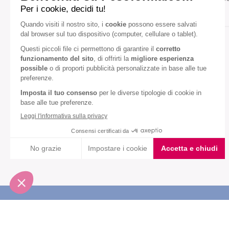
Gusto:
Mandorla
Miele
Diete speciali:
Senza olio di palma
VEDI TUTTI
Iscriviti alla newsletter