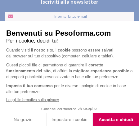
Iscriviti alla newsletter
Letta l'
informativa privacy
, acconsento all'iscrizione alla newsletter
periodica di Nutrition et Santé
Nutrition & Sante' Italia Spa
via Gioacchino Rossini 1/A
20045 Lainate (MI)
Servizio consumatori:
800-018124
Contatti