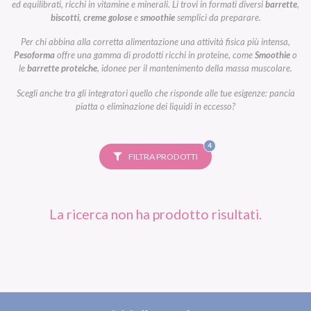
ed equilibrati, ricchi in vitamine e minerali. Li trovi in formati diversi
barrette
,
biscotti
,
creme golose
e
smoothie
semplici da preparare.
Per chi abbina alla corretta alimentazione una attività fisica più intensa,
Pesoforma
offre una gamma di prodotti ricchi in proteine, come
Smoothie
o
le
barrette proteiche
, idonee per il mantenimento della massa muscolare.
Scegli anche tra gli integratori quello che risponde alle tue esigenze: pancia
piatta o eliminazione dei liquidi in eccesso?
FILTRI
4
SELEZIONATI
FILTRA PRODOTTI
La ricerca non ha prodotto risultati.