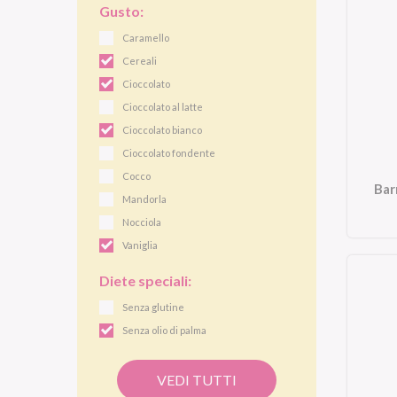
Gusto:
Caramello
Cereali
Cioccolato
Cioccolato al latte
Cioccolato bianco
Cioccolato fondente
Cocco
Bar
Mandorla
Nocciola
Vaniglia
Diete speciali:
Senza glutine
Senza olio di palma
VEDI TUTTI