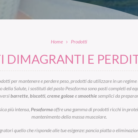
Home
Prodotti
 DIMAGRANTI E PERDIT
otti per mantenere e perdere peso, prodotti da utilizzare in un regime 
ella Salute, i sostituti del pasto Pesoforma sono pasti completi ed equil
iversi
barrette
,
biscotti
,
creme golose
e
smoothie
semplici da preparar
sica più intensa,
Pesoforma
offre una gamma di prodotti ricchi in prot
mantenimento della massa muscolare.
egratori quello che risponde alle tue esigenze: pancia piatta o eliminazion