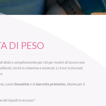
A DI PESO
di dieta o semplicemente per chi per motivi di lavoro non
ibrati, ricchi in vitamine e minerali. Li trovi in formati
e.
eine, come
Smoothie
o le
barrette proteiche
, idonee per il
e dei liquidi in eccesso?