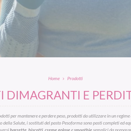
Home
Prodotti
 DIMAGRANTI E PERDIT
otti per mantenere e perdere peso, prodotti da utilizzare in un regime 
ella Salute, i sostituti del pasto Pesoforma sono pasti completi ed equil
iversi
barrette
,
biscotti
,
creme golose
e
smoothie
semplici da preparar