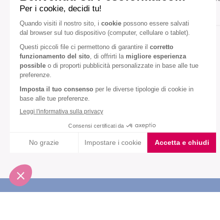
Gusto:
Avena
Mela
Diete speciali:
Senza olio di palma
VEDI TUTTI
Iscriviti alla newsletter