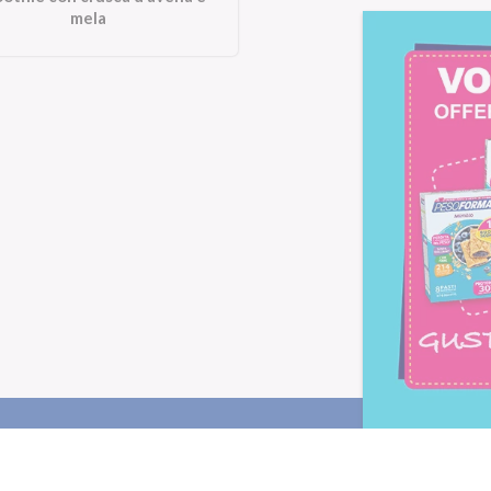
mela
Letta l'
informativa privacy
, ac
alla newsletter periodica di Nu