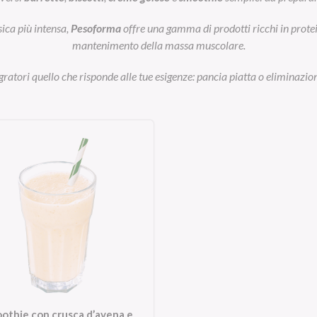
sica più intensa,
Pesoforma
offre una gamma di prodotti ricchi in prot
mantenimento della massa muscolare.
egratori quello che risponde alle tue esigenze: pancia piatta o eliminazion
othie con crusca d’avena e