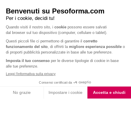
Barrette ai Cereali e
Choco Smoothie
Cioccolato
Choco Shake
Biscotto gusto Cioccolato
e Nocciola