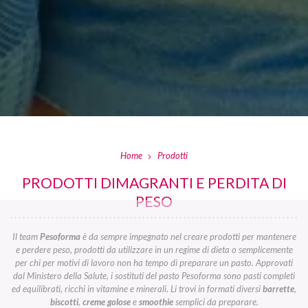
Home
Prodotti
PRODOTTI DIMAGRANTI E PERDITA DI
PESO
Il team
Pesoforma
è da sempre impegnato nel creare prodotti per mantenere
e perdere peso, prodotti da utilizzare in un regime di dieta o semplicemente
per chi per motivi di lavoro non ha tempo di preparare un pasto. Approvati
dal Ministero della Salute, i sostituti del pasto Pesoforma sono pasti completi
ed equilibrati, ricchi in vitamine e minerali. Li trovi in formati diversi
barrette
,
biscotti
,
creme golose
e
smoothie
semplici da preparare.